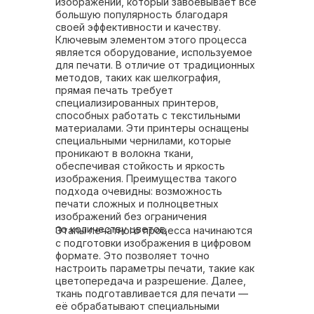
изображений, который завоевывает всё
большую популярность благодаря
своей эффективности и качеству.
Ключевым элементом этого процесса
является оборудование, используемое
для печати. В отличие от традиционных
методов, таких как шелкография,
прямая печать требует
специализированных принтеров,
способных работать с текстильными
материалами. Эти принтеры оснащены
специальными чернилами, которые
проникают в волокна ткани,
обеспечивая стойкость и яркость
изображения. Преимущества такого
подхода очевидны: возможность
печати сложных и полноцветных
изображений без ограничения
по количеству цветов.
Этапы печатного процесса начинаются
с подготовки изображения в цифровом
формате. Это позволяет точно
настроить параметры печати, такие как
цветопередача и разрешение. Далее,
ткань подготавливается для печати —
её обрабатывают специальными