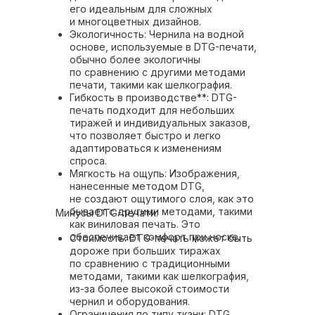
его идеальным для сложных
и многоцветных дизайнов.
Экологичность: Чернила на водной
основе, используемые в DTG-печати,
обычно более экологичны
по сравнению с другими методами
печати, такими как шелкография.
Гибкость в производстве**: DTG-
печать подходит для небольших
тиражей и индивидуальных заказов,
что позволяет быстро и легко
адаптироваться к изменениям
спроса.
Мягкость на ощупь: Изображения,
нанесенные методом DTG,
не создают ощутимого слоя, как это
бывает с другими методами, такими
Минусы DTG-печати:
как виниловая печать. Это
обеспечивает комфорт при носке.
Стоимость: DTG-печать может быть
дороже при больших тиражах
по сравнению с традиционными
методами, такими как шелкография,
из-за более высокой стоимости
чернил и оборудования.
Ограничения по типу ткани: DTG