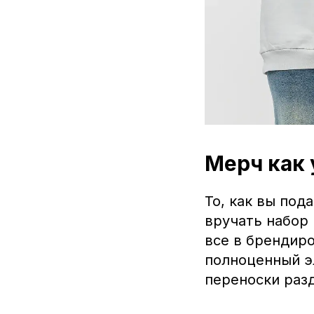
Мерч как 
То, как вы под
вручать набор
все в брендир
полноценный э
переноски раз