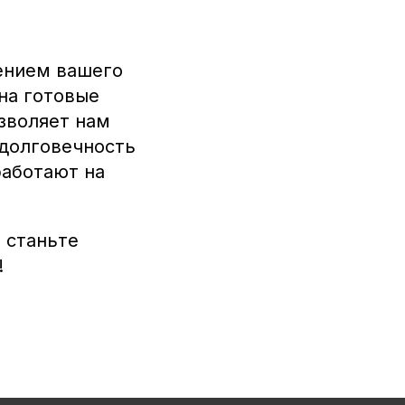
ением вашего
на готовые
зволяет нам
 долговечность
работают на
и станьте
!