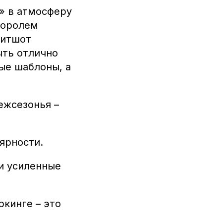
» в атмосферу
Королем
витшот
быть отлично
ные шаблоны, а
межсезонья –
лярности.
 и усиленные
кинге – это