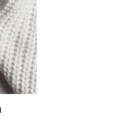
+ 7 985 059 06 70
я