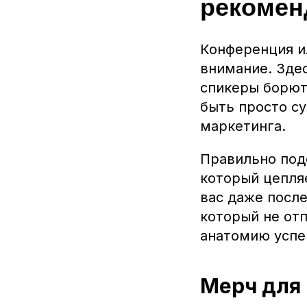
рекомен
Конференция ил
внимание. Здес
спикеры борют
быть просто с
маркетинга.
Правильно под
который цепляе
вас даже после
который не от
анатомию успе
Мерч для