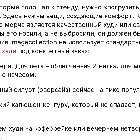
оторый подошел к стенду, нужно «погрузить
. Здесь нужны вещи, создающие комфорт. 
о мерча является качественный худи или с
обы его носили, а не выбросили, он должен 
ия Imagecollection не использует стандарт
о
худи
под конкретный заказ:
ера. Для лета – облегченная 2-нитка, для 
 с начесом.
ный силуэт (оверсайз) сейчас на пике попу
кий капюшон-кенгуру, который не спадает,
ем худи на кофебрейке или вечернем нетвор
.