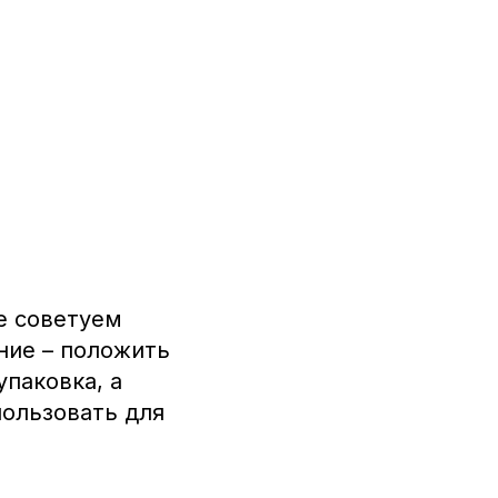
Не советуем
ние – положить
упаковка, а
пользовать для