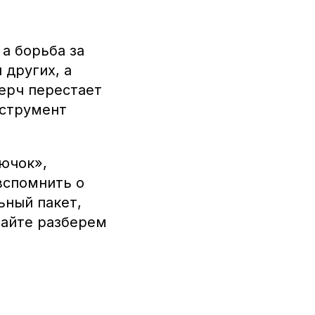
а борьба за
 других, а
ерч перестает
нструмент
ючок»,
вспомнить о
ьный пакет,
вайте разберем